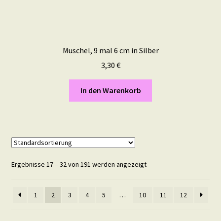
Muschel, 9 mal 6 cm in Silber
3,30
€
In den Warenkorb
Ergebnisse 17 – 32 von 191 werden angezeigt
1
2
3
4
5
…
10
11
12