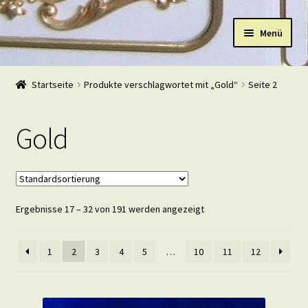
Zur
Zum
Menü
Navigation
Inhalt
springen
springen
Start
Startseite
Produkte verschlagwortet mit „Gold“
Seite 2
Shop
Gold
Warenkorb
Mein Konto
Ergebnisse 17 – 32 von 191 werden angezeigt
Kasse
Beispiele
1
2
3
4
5
…
10
11
12
Kontakt