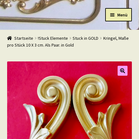
Zur
Zum
Menü
Navigation
Inhalt
springen
springen
Start
Startseite
!Stuck Elemente
Stuck in GOLD
Kringel, Maße
pro Stück 10 X 3 cm. Als Paar. in Gold
Shop
Warenkorb
Mein Konto
Kasse
Beispiele
Kontakt