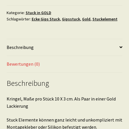
Stück
10
Kategorie:
Stuck in GOLD
Schlagwörter:
Ecke Gips Stuck
,
Gipsstuck
,
Gold
,
Stuckelement
X
3
cm.
Als
Beschreibung
Paar.
in
Gold
Bewertungen (0)
Menge
Beschreibung
Kringel, Maße pro Stück 10 X 3 cm. Als Paar in einer Gold
Lackierung
Stuck Elemente können ganz leicht und unkompliziert mit
Montagekleber oder Silikon befestigt werden.