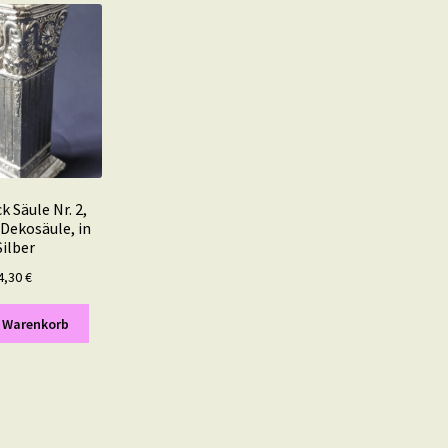
k Säule Nr. 2,
 Dekosäule, in
Silber
4,30
€
n Warenkorb