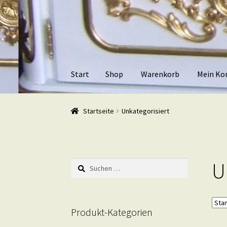
Zur
Zum
Navigation
Inhalt
springen
springen
Start
Shop
Warenkorb
Mein Ko
Start
Shop
Warenkorb
Mein Konto
Kasse
Beis
Startseite
Unkategorisiert
U
Suchen
nach:
Produkt-Kategorien