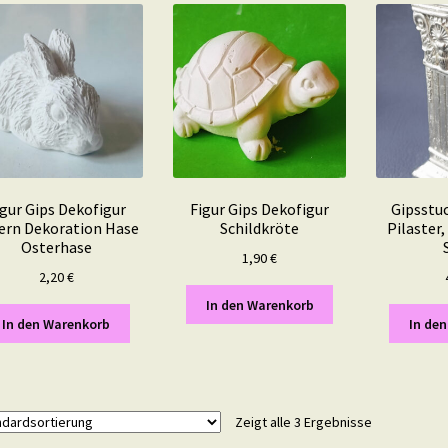
igur Gips Dekofigur
Figur Gips Dekofigur
Gipsstuc
ern Dekoration Hase
Schildkröte
Pilaster,
Osterhase
1,90
€
2,20
€
In den Warenkorb
In den Warenkorb
In de
Zeigt alle 3 Ergebnisse