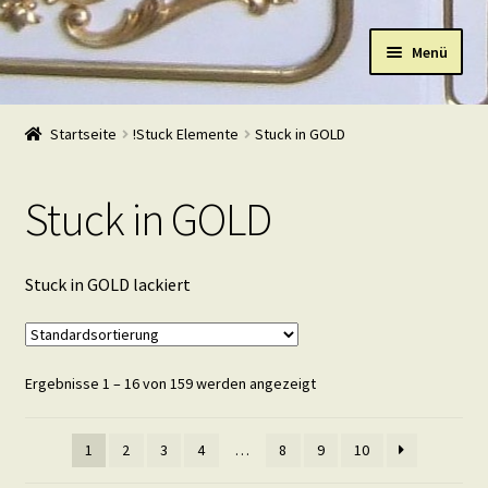
Zur
Zum
Menü
Navigation
Inhalt
springen
springen
Start
Startseite
!Stuck Elemente
Stuck in GOLD
Shop
Stuck in GOLD
Warenkorb
Mein Konto
Stuck in GOLD lackiert
Kasse
Ergebnisse 1 – 16 von 159 werden angezeigt
Beispiele
Kontakt
1
2
3
4
…
8
9
10