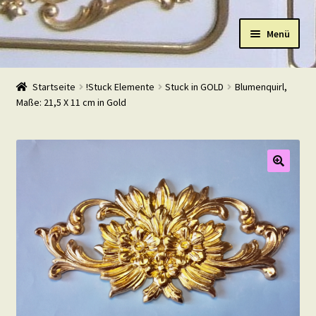
Zur
Zum
Menü
Navigation
Inhalt
springen
springen
Start
Startseite
!Stuck Elemente
Stuck in GOLD
Blumenquirl,
Maße: 21,5 X 11 cm in Gold
Shop
Warenkorb
Mein Konto
Kasse
Beispiele
Kontakt