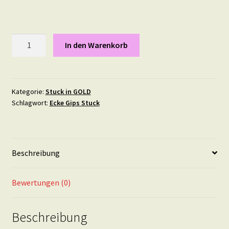
Blumenquirl,
In den Warenkorb
Maße:
21,5
X
11
Kategorie:
Stuck in GOLD
Schlagwort:
Ecke Gips Stuck
cm
in
Gold
Menge
Beschreibung
Bewertungen (0)
Beschreibung