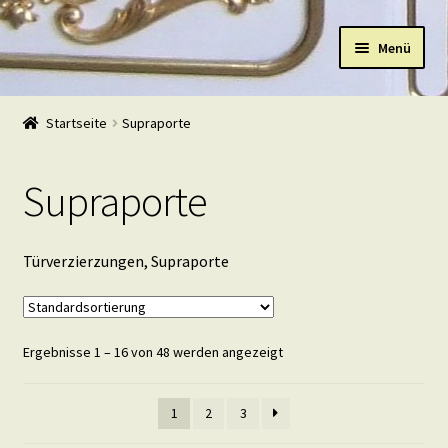
Zur
Zum
Menü
Navigation
Inhalt
springen
springen
Start
Startseite
Supraporte
Shop
Supraporte
Warenkorb
Mein Konto
Türverzierzungen, Supraporte
Kasse
Ergebnisse 1 – 16 von 48 werden angezeigt
Beispiele
Kontakt
1
2
3