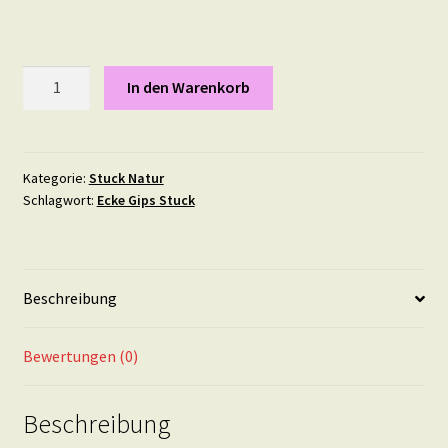
Rokoko
In den Warenkorb
Corner
7,7
mal
5,2
Kategorie:
Stuck Natur
Schlagwort:
Ecke Gips Stuck
cm
Menge
Beschreibung
Bewertungen (0)
Beschreibung