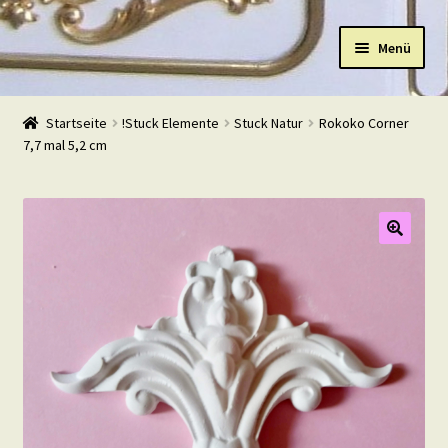
Zur
Zum
Menü
Navigation
Inhalt
springen
springen
Start
Startseite
!Stuck Elemente
Stuck Natur
Rokoko Corner
7,7 mal 5,2 cm
Shop
Warenkorb
Mein Konto
Kasse
Beispiele
Kontakt