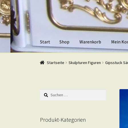
Zur
Zum
Navigation
Inhalt
springen
springen
Start
Shop
Warenkorb
Mein Ko
Start
Shop
Warenkorb
Mein Konto
Kasse
Beis
Startseite
Skulpturen Figuren
Gipsstuck Säu
Suchen
nach:
Produkt-Kategorien