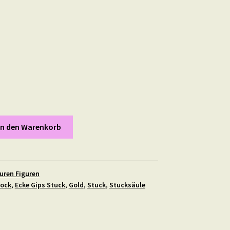
In den Warenkorb
uren Figuren
rock
,
Ecke Gips Stuck
,
Gold
,
Stuck
,
Stucksäule