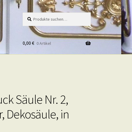
Suche
Suche
nach:
0,00
€
0 Artikel
ck Säule Nr. 2,
r, Dekosäule, in