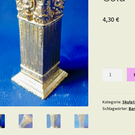
4,30
€
Gipsstuck
Säule
Nr.
2,
Pilaster,
Kategorie:
Skulpt
Schlagwörter:
Ba
Dekosäule,
in
Gold
Menge