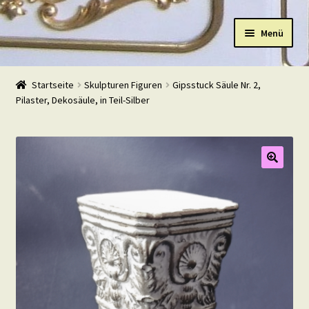
Zur
Zum
Menü
Navigation
Inhalt
springen
springen
Start
Startseite
Skulpturen Figuren
Gipsstuck Säule Nr. 2,
Pilaster, Dekosäule, in Teil-Silber
Shop
Warenkorb
Mein Konto
Kasse
Beispiele
Kontakt