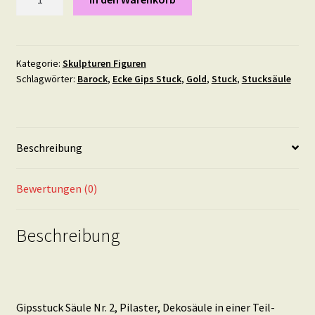
Säule
Nr.
2,
Pilaster,
Kategorie:
Skulpturen Figuren
Schlagwörter:
Barock
,
Ecke Gips Stuck
,
Gold
,
Stuck
,
Stucksäule
Dekosäule,
in
Teil-
Silber
Beschreibung
Menge
Bewertungen (0)
Beschreibung
Gipsstuck Säule Nr. 2, Pilaster, Dekosäule in einer Teil-