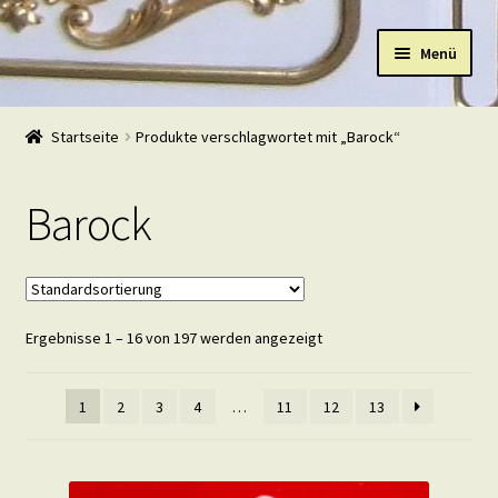
Zur
Zum
Menü
Navigation
Inhalt
springen
springen
Start
Startseite
Produkte verschlagwortet mit „Barock“
Shop
Barock
Warenkorb
Mein Konto
Ergebnisse 1 – 16 von 197 werden angezeigt
Kasse
Beispiele
1
2
3
4
…
11
12
13
Kontakt