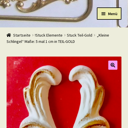
Zur
Zum
Menü
Navigation
Inhalt
springen
springen
Start
Startseite
!Stuck Elemente
Stuck Teil-Gold
„Kleine
Schlingel“ Maße: 5 mal 1 cm in TEIL-GOLD
Shop
Warenkorb
Mein Konto
Kasse
Beispiele
Kontakt