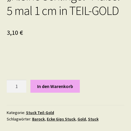
5 mal 1 cm in TEIL-GOLD
3,10
€
"Kleine
In den Warenkorb
Schlingel"
Maße:
5
mal
Kategorie:
Stuck Teil-Gold
Schlagwörter:
Barock
,
Ecke Gips Stuck
,
Gold
,
Stuck
1
cm