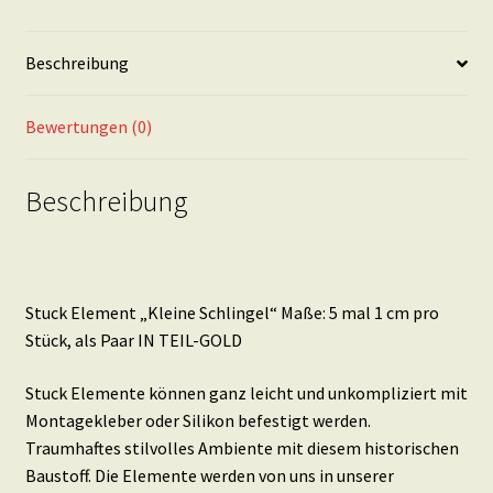
in
TEIL-
Beschreibung
GOLD
Menge
Bewertungen (0)
Beschreibung
Stuck Element „Kleine Schlingel“ Maße: 5 mal 1 cm pro
Stück, als Paar IN TEIL-GOLD
Stuck Elemente können ganz leicht und unkompliziert mit
Montagekleber oder Silikon befestigt werden.
Traumhaftes stilvolles Ambiente mit diesem historischen
Baustoff. Die Elemente werden von uns in unserer