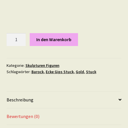
Gipsstuck
In den Warenkorb
Säule
Nr.
1,
Pilaster,
Kategorie:
Skulpturen Figuren
Schlagwörter:
Barock
,
Ecke Gips Stuck
,
Gold
,
Stuck
Dekosäule
in
Silber
Menge
Beschreibung
Bewertungen (0)