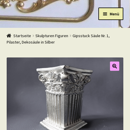
Zur
Zum
Menü
Navigation
Inhalt
springen
springen
Start
Startseite
Skulpturen Figuren
Gipsstuck Säule Nr. 1,
Pilaster, Dekosäule in Silber
Shop
Warenkorb
Mein Konto
Kasse
Beispiele
Kontakt