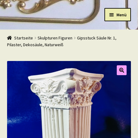
Zur
Zum
Menü
Navigation
Inhalt
springen
springen
Start
Startseite
Skulpturen Figuren
Gipsstuck Säule Nr. 1,
Pilaster, Dekosäule, Naturweiß
Shop
Warenkorb
Mein Konto
Kasse
Beispiele
Kontakt