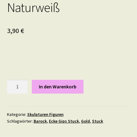
Naturweiß
3,90
€
Gipsstuck
In den Warenkorb
Säule
Nr.
1,
Pilaster,
Kategorie:
Skulpturen Figuren
Schlagwörter:
Barock
,
Ecke Gips Stuck
,
Gold
,
Stuck
Dekosäule,
Naturweiß
Menge