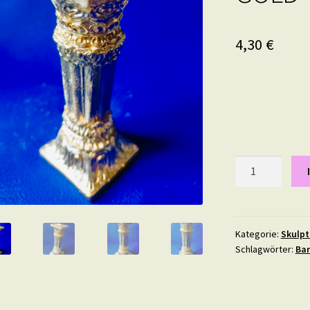
4,30
€
Gipsstuck
Säule
Nr.
3,
Pilaster,
Kategorie:
Skulpt
Schlagwörter:
Ba
Dekosäule
in
GOLD
Menge