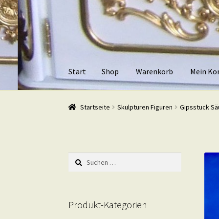
Zur
Zum
Navigation
Inhalt
springen
springen
Start
Shop
Warenkorb
Mein Ko
Start
Shop
Warenkorb
Mein Konto
Kasse
Beis
Startseite
Skulpturen Figuren
Gipsstuck Säu
Suchen
nach:
Produkt-Kategorien