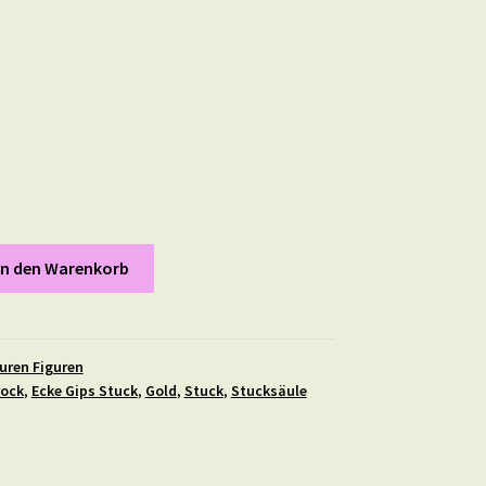
In den Warenkorb
uren Figuren
rock
,
Ecke Gips Stuck
,
Gold
,
Stuck
,
Stucksäule