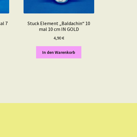
al 7
Stuck Element „Baldachin“ 10
mal 10 cm IN GOLD
4,90
€
In den Warenkorb