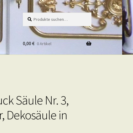
Suche
Suche
nach:
0,00
€
0 Artikel
ck Säule Nr. 3,
r, Dekosäule in