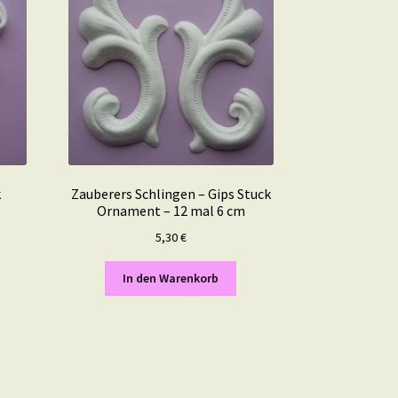
k
Zauberers Schlingen – Gips Stuck
m
Ornament – 12 mal 6 cm
5,30
€
In den Warenkorb