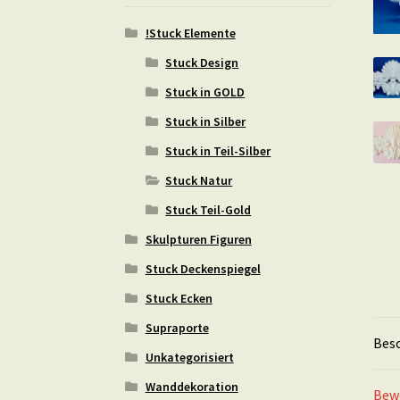
!Stuck Elemente
Stuck Design
Stuck in GOLD
Stuck in Silber
Stuck in Teil-Silber
Stuck Natur
Stuck Teil-Gold
Skulpturen Figuren
Stuck Deckenspiegel
Stuck Ecken
Supraporte
Bes
Unkategorisiert
Wanddekoration
Bew