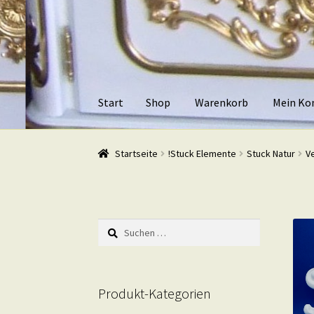
Zur
Zum
Navigation
Inhalt
springen
springen
Start
Shop
Warenkorb
Mein Ko
Start
Shop
Warenkorb
Mein Konto
Kasse
Beis
Startseite
!Stuck Elemente
Stuck Natur
V
Suchen
nach:
Produkt-Kategorien