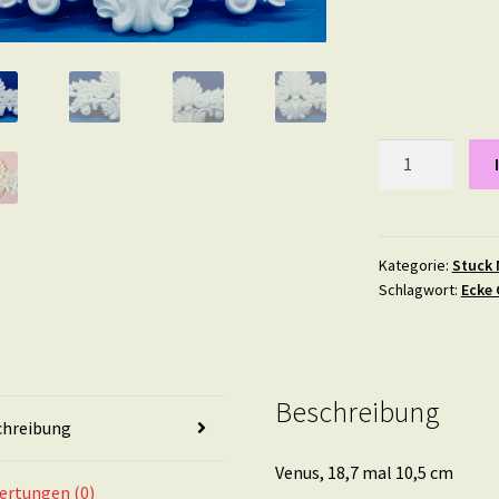
Venus,
18,7
mal
10,5
cm
Kategorie:
Stuck 
Schlagwort:
Ecke 
Menge
Beschreibung
chreibung
Venus, 18,7 mal 10,5 cm
ertungen (0)