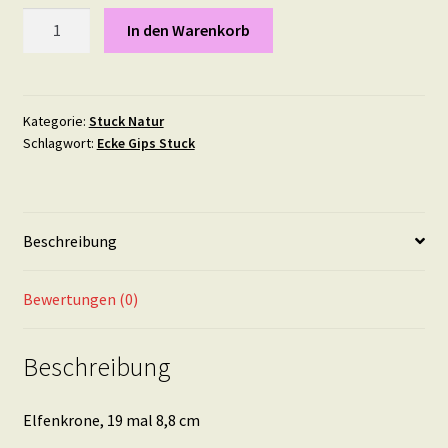
Elfenkrone,
In den Warenkorb
19
mal
8,8
cm
Kategorie:
Stuck Natur
Schlagwort:
Ecke Gips Stuck
Menge
Beschreibung
Bewertungen (0)
Beschreibung
Elfenkrone, 19 mal 8,8 cm