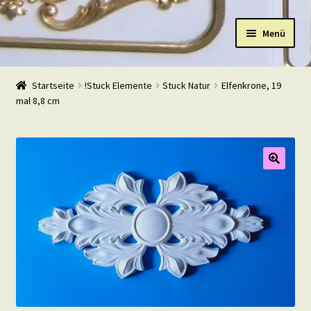
Zur
Zum
Menü
Navigation
Inhalt
springen
springen
Start
Startseite
!Stuck Elemente
Stuck Natur
Elfenkrone, 19
mal 8,8 cm
Shop
Warenkorb
Mein Konto
Kasse
Beispiele
Kontakt