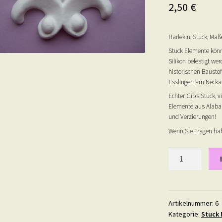
2,50
€
Harlekin, Stück, Maß
Stuck Elemente könn
Silikon befestigt we
historischen Baustof
Esslingen am Neckar
Echter Gips Stuck, v
Elemente aus Alabas
und Verzierungen!
Wenn Sie Fragen hab
Harlekin
-
Gips
Stuck
Ornament
Artikelnummer:
6
Kategorie:
Stuck 
-