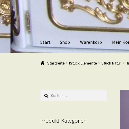
Zur
Zum
Navigation
Inhalt
springen
springen
Start
Shop
Warenkorb
Mein Ko
Start
Shop
Warenkorb
Mein Konto
Kasse
Beis
Startseite
!Stuck Elemente
Stuck Natur
H
Suchen
nach:
Produkt-Kategorien