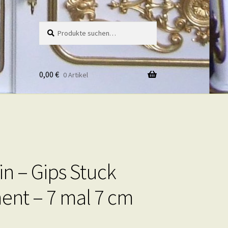
Suche
Suche
nach:
0,00
€
0 Artikel
in – Gips Stuck
nt – 7 mal 7 cm