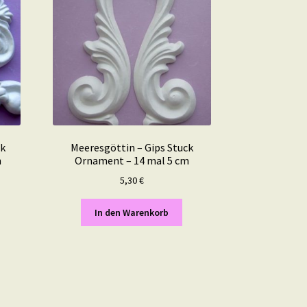
ck
Meeresgöttin – Gips Stuck
m
Ornament – 14 mal 5 cm
5,30
€
In den Warenkorb