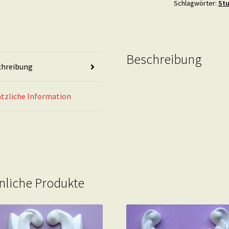
Schlagwörter:
Stu
7
mal
7
cm
Beschreibung
Menge
chreibung
tzliche Information
nliche Produkte