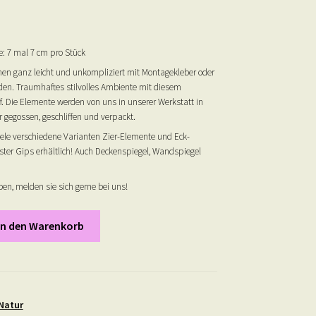
e: 7 mal 7 cm pro Stück
en ganz leicht und unkompliziert mit Montagekleber oder
rden. Traumhaftes stilvolles Ambiente mit diesem
f. Die Elemente werden von uns in unserer Werkstatt in
 gegossen, geschliffen und verpackt.
iele verschiedene Varianten Zier-Elemente und Eck-
ter Gips erhältlich! Auch Deckenspiegel, Wandspiegel
en, melden sie sich gerne bei uns!
In den Warenkorb
Natur