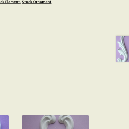
ck Element
,
Stuck Ornament