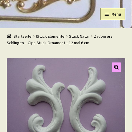
Zur
Zum
Menü
Navigation
Inhalt
springen
springen
Start
Startseite
!Stuck Elemente
Stuck Natur
Zauberers
Schlingen – Gips Stuck Ornament – 12 mal 6 cm
Shop
Warenkorb
Mein Konto
Kasse
Beispiele
Kontakt