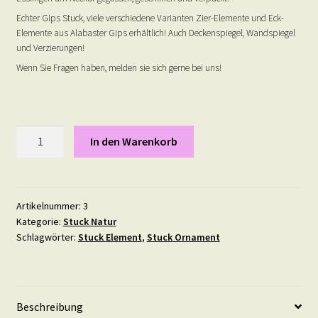
Echter Gips Stuck, viele verschiedene Varianten Zier-Elemente und Eck-
Elemente aus Alabaster Gips erhältlich! Auch Deckenspiegel, Wandspiegel
und Verzierungen!
Wenn Sie Fragen haben, melden sie sich gerne bei uns!
Zauberers
In den Warenkorb
Schlingen
-
Gips
Stuck
Artikelnummer:
3
Kategorie:
Stuck Natur
Ornament
Schlagwörter:
Stuck Element
,
Stuck Ornament
-
12
mal
6
Beschreibung
cm