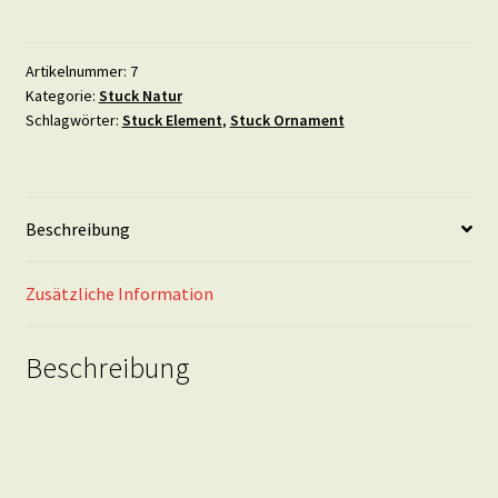
-
Gips
Stuck
Artikelnummer:
7
Kategorie:
Stuck Natur
Ornament
Schlagwörter:
Stuck Element
,
Stuck Ornament
-
17,5
mal
6
Beschreibung
cm
Menge
Zusätzliche Information
Beschreibung