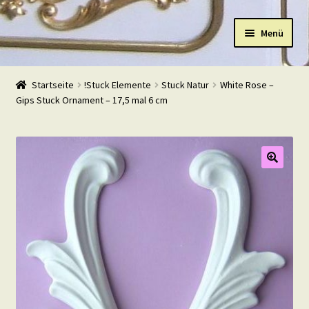
Zur
Zum
Menü
Navigation
Inhalt
springen
springen
Start
Startseite
!Stuck Elemente
Stuck Natur
White Rose –
Gips Stuck Ornament – 17,5 mal 6 cm
Shop
Warenkorb
Mein Konto
Kasse
Beispiele
Kontakt