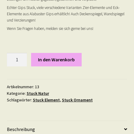
Echter Gips Stuck, viele verschiedene Varianten Zier-Elemente und Eck-
Elemente aus Alabaster Gips erhältlich! Auch Deckenspiegel, Wandspiegel
und Verzierungen!
Wenn Sie Fragen haben, melden sie sich gerne bei uns!
Kreuzritter
In den Warenkorb
-
Gips
Stuck
Ornament
Artikelnummer:
13
Kategorie:
Stuck Natur
-
Schlagwörter:
Stuck Element
,
Stuck Ornament
13,5
mal
10
cm
Beschreibung
Menge