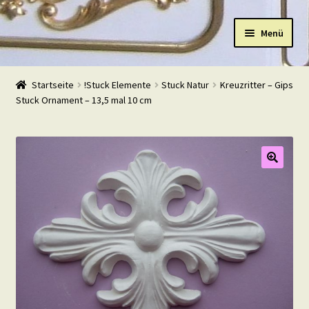
Zur
Zum
Menü
Navigation
Inhalt
springen
springen
Start
Startseite
!Stuck Elemente
Stuck Natur
Kreuzritter – Gips
Stuck Ornament – 13,5 mal 10 cm
Shop
Warenkorb
Mein Konto
Kasse
Beispiele
Kontakt