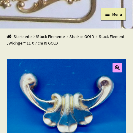
Zur
Zum
Menü
Navigation
Inhalt
springen
springen
Start
Startseite
!Stuck Elemente
Stuck in GOLD
Stuck Element
„Wikinger“ 11 X 7 cm IN GOLD
Shop
Warenkorb
Mein Konto
Kasse
Beispiele
Kontakt