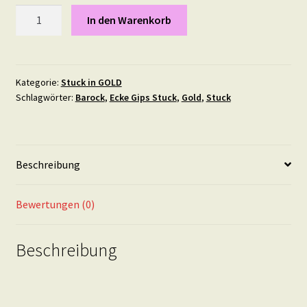
Stuck
In den Warenkorb
Element
"Wikinger"
11
X
Kategorie:
Stuck in GOLD
Schlagwörter:
Barock
,
Ecke Gips Stuck
,
Gold
,
Stuck
7
cm
IN
GOLD
Beschreibung
Menge
Bewertungen (0)
Beschreibung