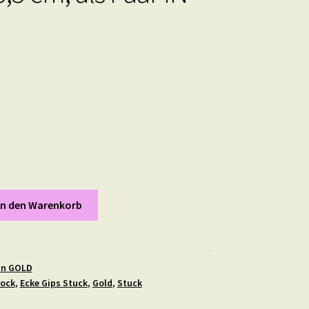
In den Warenkorb
in GOLD
rock
,
Ecke Gips Stuck
,
Gold
,
Stuck