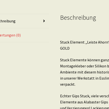
19,5
X
5,5
Beschreibung
chreibung
cm,
als
Paar
ertungen (0)
IN
Stuck Element „Leiste Ahorn“ 
GOLD
GOLD
Menge
Stuck Elemente können ganz 
Montagekleber oder Silikon b
Ambiente mit diesem histori
in unserer Werkstatt in Essl
verpackt.
Echter Gips Stuck, viele ver
Elemente aus Alabaster Gips 
und Verzierungen! Lackierung