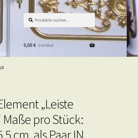
Suche
Suche
nach:
0,00
€
0 Artikel
OLD
Element „Leiste
 Maße pro Stück:
5,5 cm, als Paar IN