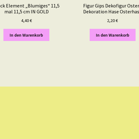
uck Element „Blumiges“ 11,5
Figur Gips Dekofigur Oste
mal 11,5 cm IN GOLD
Dekoration Hase Osterha
4,40
€
2,20
€
In den Warenkorb
In den Warenkorb