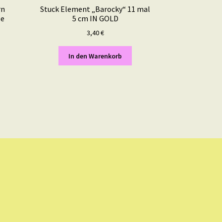
rn
Stuck Element „Barocky“ 11 mal
se
5 cm IN GOLD
3,40
€
In den Warenkorb