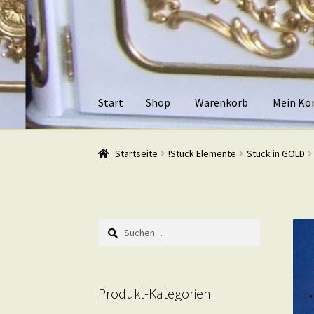
Zur
Zum
Navigation
Inhalt
springen
springen
Start
Shop
Warenkorb
Mein Ko
Start
Shop
Warenkorb
Mein Konto
Kasse
Beis
Startseite
!Stuck Elemente
Stuck in GOLD
Suchen
nach:
Produkt-Kategorien