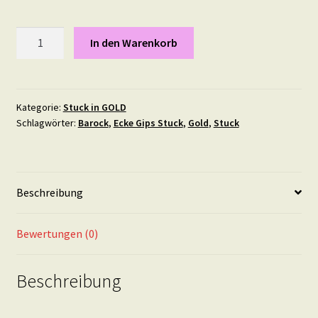
Stuck
In den Warenkorb
Element
"Elfenkrone"
19
mal
Kategorie:
Stuck in GOLD
Schlagwörter:
Barock
,
Ecke Gips Stuck
,
Gold
,
Stuck
8,8
cm
IN
GOLD
Beschreibung
Menge
Bewertungen (0)
Beschreibung