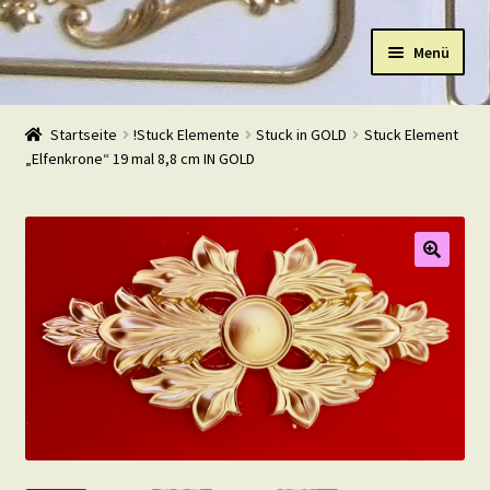
Zur
Zum
Menü
Navigation
Inhalt
springen
springen
Start
Startseite
!Stuck Elemente
Stuck in GOLD
Stuck Element
„Elfenkrone“ 19 mal 8,8 cm IN GOLD
Shop
Warenkorb
Mein Konto
Kasse
Beispiele
Kontakt