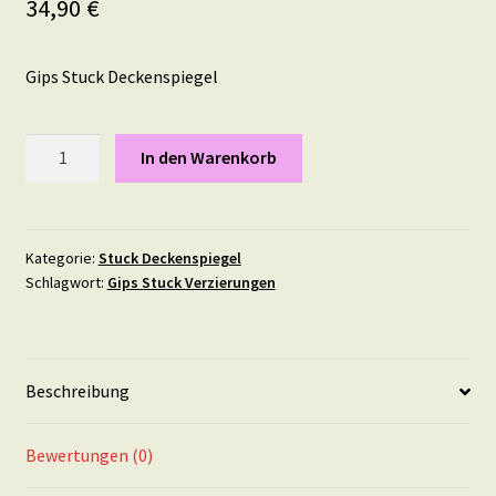
34,90
€
Gips Stuck Deckenspiegel
Deckenspiegel
In den Warenkorb
M2
-
in
GOLD
Kategorie:
Stuck Deckenspiegel
Schlagwort:
Gips Stuck Verzierungen
Menge
Beschreibung
Bewertungen (0)