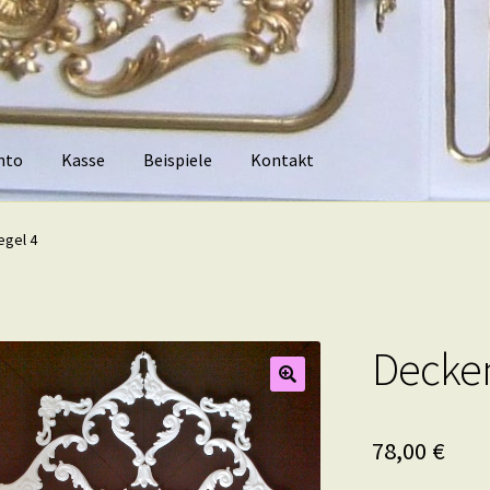
nto
Kasse
Beispiele
Kontakt
piele
Kontakt
egel 4
Decken
78,00
€