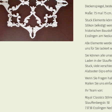
Deckenspiegel, best
Maße: 75 mal 75 cm.
Stuck Elemente könn
Silikon befestigt we
historischen Baustof
Esslingen am Neckar
Alle Elemente werden
uns für Sie lackiert 
Sie können alle uns
Laden in der Stauffe
Stuck, viele versch
Alabaster Gips erhä
Wenn Sie Fragen hab
Mailen Sie uns einfac
Ihr Team von:
Royal Classics Stilm
Stauffenbergstr. 50
73730 Esslingen Nec