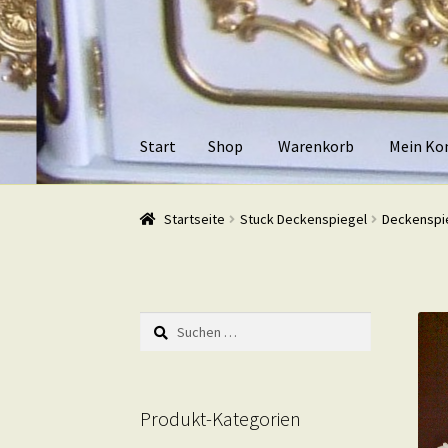
Zur
Zum
Navigation
Inhalt
springen
springen
Start
Shop
Warenkorb
Mein Ko
Start
Shop
Warenkorb
Mein Konto
Kasse
Beis
Startseite
Stuck Deckenspiegel
Deckenspi
Suchen
nach:
Produkt-Kategorien