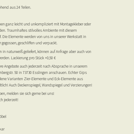
ehend aus 24 Teilen.
en ganz leicht und unkompliziert mit Montagekleber oder
rden. Traumhaftes stilvolles Ambiente mit diesem
f. Die Elemente werden von uns in unserer Werkstatt in
 gegossen, geschliffen und verpackt.
 in naturweiß geliefert, können auf Anfrage aber auch von
werden. Lackierung pro Stück +0,50 €
ere Angebote auch jederzeit nach Absprache in unserem
nbergstr. 50 in 73730 Esslingen anschauen. Echter Gips
iedene Varianten Zier-Elemente und Eck-Elemente aus
ltlich! Auch Deckenspiegel, Wandspiegel und Verzierungen!
en, melden sie sich gerne bei uns!
h jederzeit!
öbel
kar