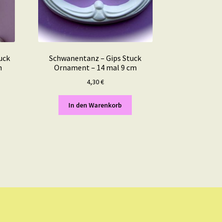
uck
Schwanentanz – Gips Stuck
m
Ornament – 14 mal 9 cm
4,30
€
In den Warenkorb