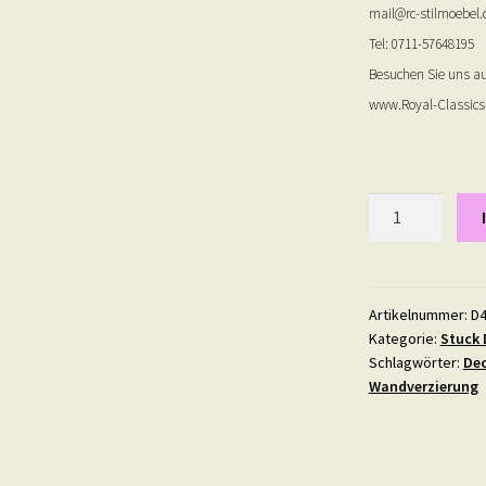
mail@rc-stilmoebel.
Tel: 0711-57648195
Besuchen Sie uns au
www.Royal-Classics-
Deckenspiegel
4
Menge
Artikelnummer:
D
Kategorie:
Stuck 
Schlagwörter:
Dec
Wandverzierung