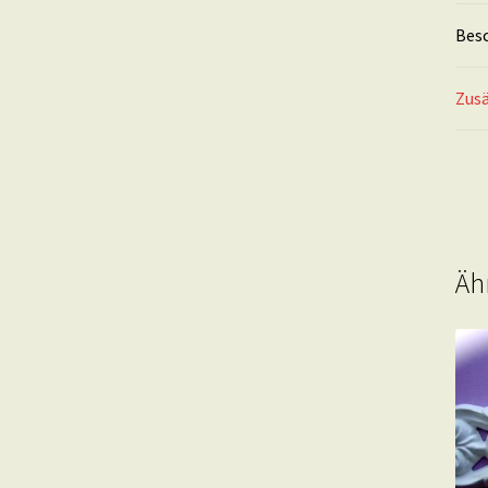
Bes
Zusä
Äh