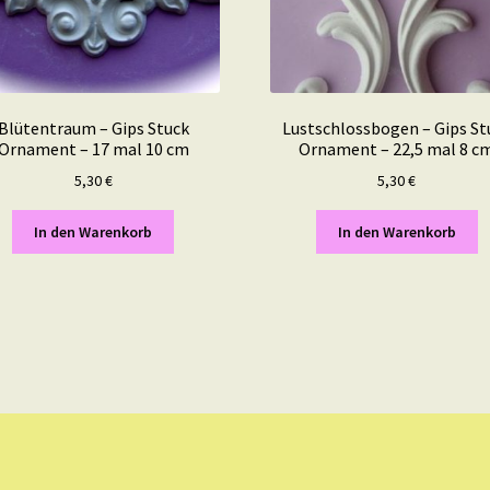
Blütentraum – Gips Stuck
Lustschlossbogen – Gips St
Ornament – 17 mal 10 cm
Ornament – 22,5 mal 8 c
5,30
€
5,30
€
In den Warenkorb
In den Warenkorb