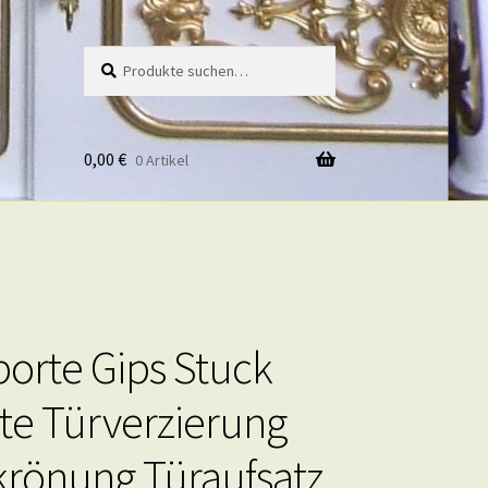
Suche
Suche
nach:
0,00
€
0 Artikel
orte Gips Stuck
te Türverzierung
rönung Türaufsatz