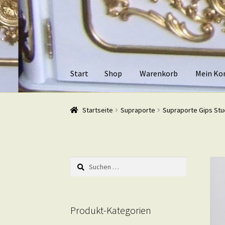
Zur
Zum
Navigation
Inhalt
springen
springen
Start
Shop
Warenkorb
Mein Ko
Start
Shop
Warenkorb
Mein Konto
Kasse
Beis
Startseite
Supraporte
Supraporte Gips Stu
Suchen
nach:
Produkt-Kategorien