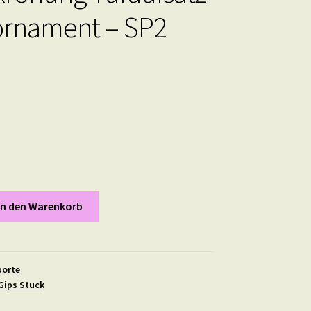
rnament – SP2
In den Warenkorb
porte
Gips Stuck