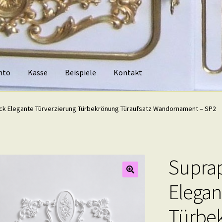
nto
Kasse
Beispiele
Kontakt
piele
Kontakt
ck Elegante Türverzierung Türbekrönung Türaufsatz Wandornament – SP2
Suprap
Elegan
Türbek