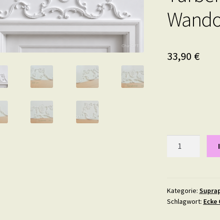
Wando
33,90
€
Supraporte
Gips
Stuck
Elegante
Türverzierung
Kategorie:
Supra
Schlagwort:
Ecke 
Türbekrönung
Türaufsatz