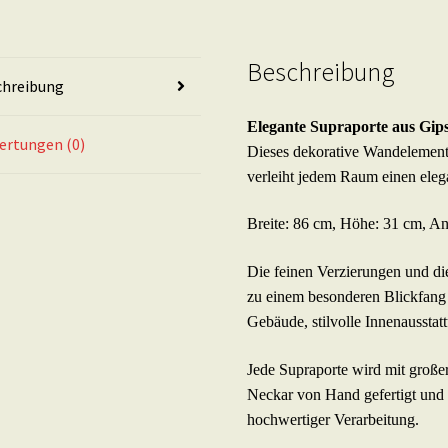
Wandornament
-
SP2
Beschreibung
chreibung
Menge
Elegante Supraporte aus Gip
ertungen (0)
Dieses dekorative Wandelement 
verleiht jedem Raum einen elega
Breite: 86 cm, Höhe: 31 cm, An
Die feinen Verzierungen und di
zu einem besonderen Blickfang –
Gebäude, stilvolle Innenausstat
Jede Supraporte wird mit großer
Neckar von Hand gefertigt und 
hochwertiger Verarbeitung.