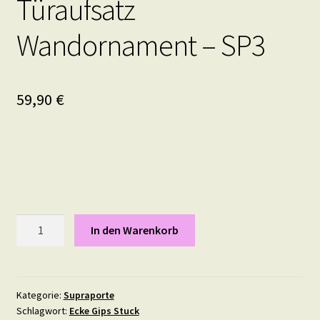
Türaufsatz
Wandornament – SP3
59,90
€
Supraporte
In den Warenkorb
Gips
Stuck
Elegante
Türverzierung
Kategorie:
Supraporte
Schlagwort:
Ecke Gips Stuck
Türbekrönung