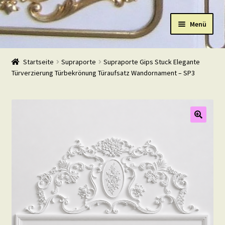
Zur
Zum
Menü
Navigation
Inhalt
springen
springen
Start
Startseite
Supraporte
Supraporte Gips Stuck Elegante
Türverzierung Türbekrönung Türaufsatz Wandornament – SP3
Shop
Warenkorb
Mein Konto
Kasse
Beispiele
Kontakt