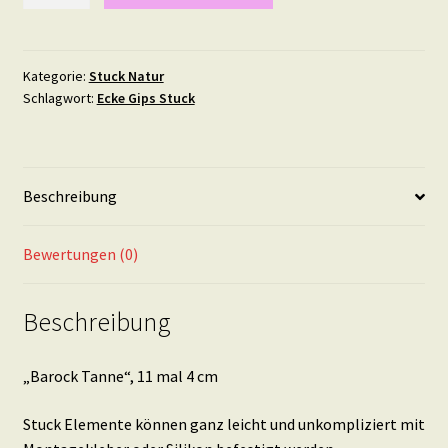
11
mal
4
Kategorie:
Stuck Natur
Schlagwort:
Ecke Gips Stuck
cm
Menge
Beschreibung
Bewertungen (0)
Beschreibung
„Barock Tanne“, 11 mal 4 cm
Stuck Elemente können ganz leicht und unkompliziert mit