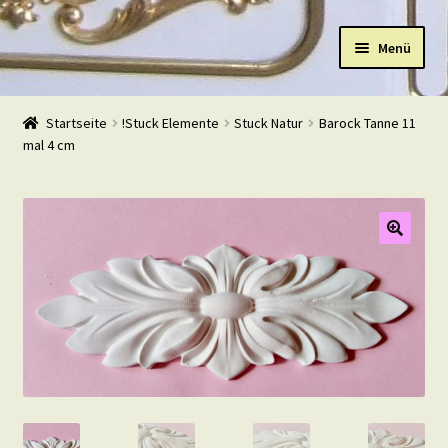
Zur
Zum
Menü
Navigation
Inhalt
springen
springen
Start
Startseite
!Stuck Elemente
Stuck Natur
Barock Tanne 11
mal 4 cm
Shop
Warenkorb
Mein Konto
Kasse
Beispiele
Kontakt