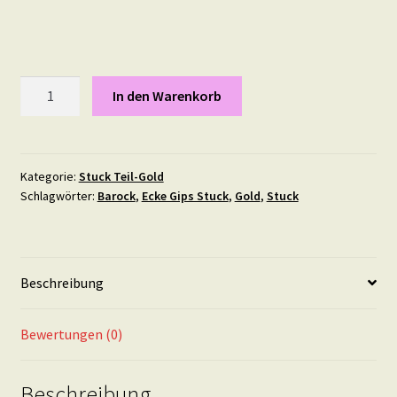
Stuck
In den Warenkorb
Element
"Wikinger"
11
X
Kategorie:
Stuck Teil-Gold
Schlagwörter:
Barock
,
Ecke Gips Stuck
,
Gold
,
Stuck
7
cm
IN
TEIL-
Beschreibung
GOLD
Menge
Bewertungen (0)
Beschreibung