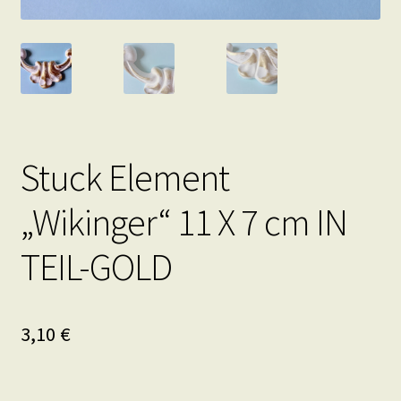
Stuck Element
„Wikinger“ 11 X 7 cm IN
TEIL-GOLD
3,10
€