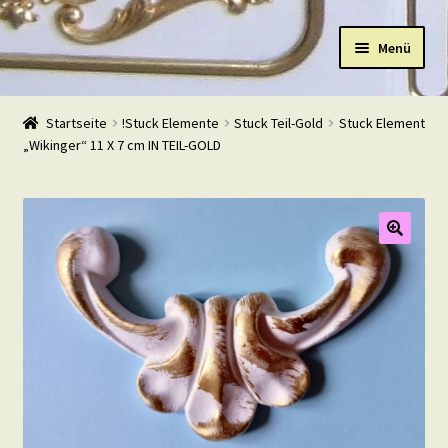
Zur
Zum
Menü
Navigation
Inhalt
springen
springen
Start
Startseite
!Stuck Elemente
Stuck Teil-Gold
Stuck Element
„Wikinger“ 11 X 7 cm IN TEIL-GOLD
Shop
Warenkorb
Mein Konto
Kasse
Beispiele
Kontakt