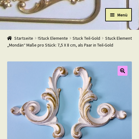
Zur
Zum
Menü
Navigation
Inhalt
springen
springen
Start
Startseite
!Stuck Elemente
Stuck Teil-Gold
Stuck Element
„Mondän“ Maße pro Stück: 7,5 X 8 cm, als Paar in Teil-Gold
Shop
Warenkorb
Mein Konto
Kasse
Beispiele
Kontakt