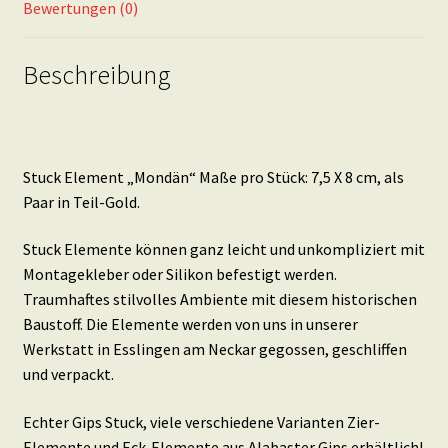
Paar
Bewertungen (0)
in
Teil-
Beschreibung
Gold
Menge
Stuck Element „Mondän“ Maße pro Stück: 7,5 X 8 cm, als
Paar in Teil-Gold.
Stuck Elemente können ganz leicht und unkompliziert mit
Montagekleber oder Silikon befestigt werden.
Traumhaftes stilvolles Ambiente mit diesem historischen
Baustoff. Die Elemente werden von uns in unserer
Werkstatt in Esslingen am Neckar gegossen, geschliffen
und verpackt.
Echter Gips Stuck, viele verschiedene Varianten Zier-
Elemente und Eck-Elemente aus Alabaster Gips erhältlich!