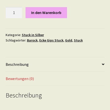
Stuck
In den Warenkorb
Element
"Mondän"
Maße
pro
Kategorie:
Stuck in Silber
Schlagwörter:
Barock
,
Ecke Gips Stuck
,
Gold
,
Stuck
Stück:
7,5
X
8
Beschreibung
cm,
als
Paar
Bewertungen (0)
in
Silber
Beschreibung
Menge