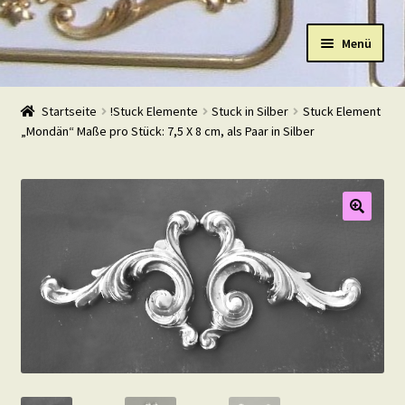
Zur
Zum
Menü
Navigation
Inhalt
springen
springen
Start
Startseite
!Stuck Elemente
Stuck in Silber
Stuck Element
„Mondän“ Maße pro Stück: 7,5 X 8 cm, als Paar in Silber
Shop
Warenkorb
Mein Konto
Kasse
Beispiele
Kontakt