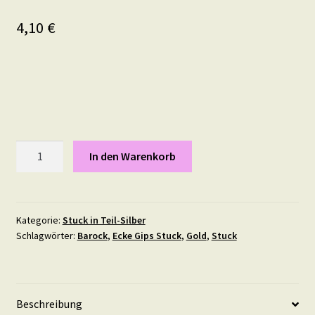
4,10
€
Stuck
In den Warenkorb
Element
"Infinity"
21
mal
Kategorie:
Stuck in Teil-Silber
Schlagwörter:
Barock
,
Ecke Gips Stuck
,
Gold
,
Stuck
8,5
cm
in
Teil-
Beschreibung
Silber