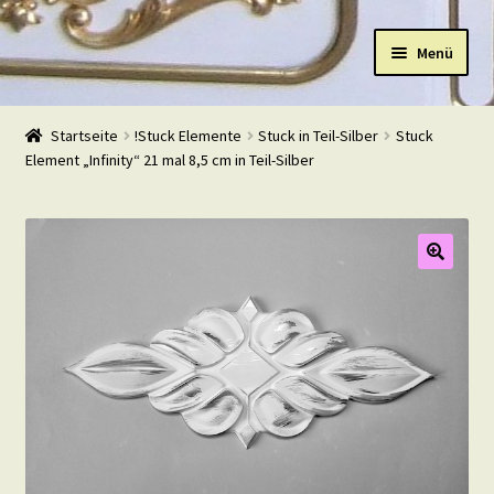
Zur
Zum
Menü
Navigation
Inhalt
springen
springen
Start
Startseite
!Stuck Elemente
Stuck in Teil-Silber
Stuck
Element „Infinity“ 21 mal 8,5 cm in Teil-Silber
Shop
Warenkorb
Mein Konto
Kasse
Beispiele
Kontakt