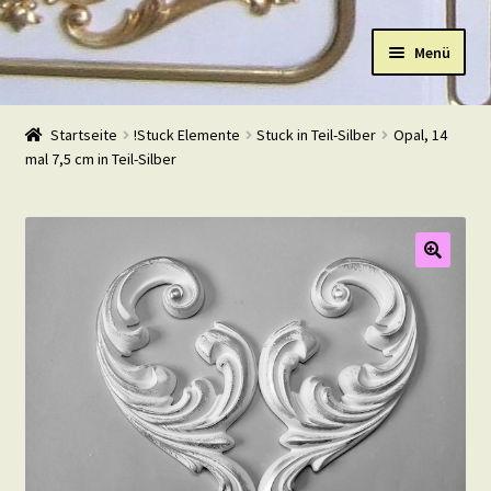
Zur
Zum
Menü
Navigation
Inhalt
springen
springen
Start
Startseite
!Stuck Elemente
Stuck in Teil-Silber
Opal, 14
mal 7,5 cm in Teil-Silber
Shop
Warenkorb
Mein Konto
Kasse
Beispiele
Kontakt