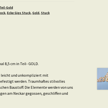
Teil-Gold
rock
,
Ecke Gips Stuck
,
Gold
,
Stuck
al 8,5 cm in Teil- GOLD.
leicht und unkompliziert mit
efestigt werden. Traumhaftes stilvolles
schen Baustoff. Die Elemente werden von uns
ingen am Neckar gegossen, geschliffen und