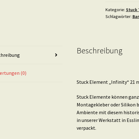
21
mal
Kategorie:
Stuck 
Schlagwörter:
Ba
8,5
cm
in
Teil-
GOLD
Beschreibung
chreibung
Menge
ertungen (0)
Stuck Element „Infinity“ 21 m
Stuck Elemente können ganz 
Montagekleber oder Silikon b
Ambiente mit diesem histori
in unserer Werkstatt in Essl
verpackt.