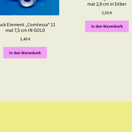
mal 2,9 cm in Silber
2,50
€
uck Element „Comtessa“ 11
In den Warenkorb
mal 7,5 cm IN GOLD
3,40
€
In den Warenkorb