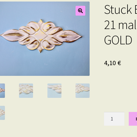
Stuck 
21 mal 
GOLD
4,10
€
Stuck
Element
"Infinity"