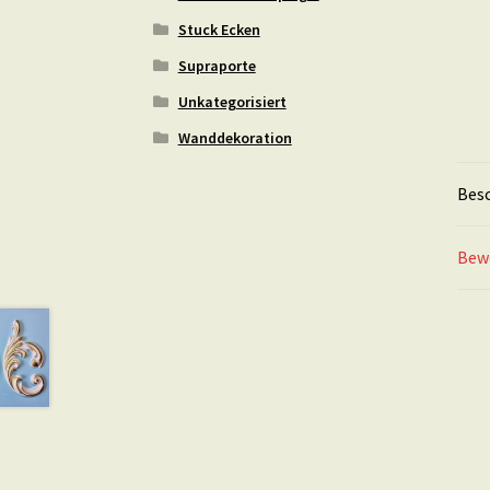
Stuck Ecken
Supraporte
Unkategorisiert
Wanddekoration
Bes
Bew