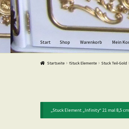
Zur
Zum
Navigation
Inhalt
springen
springen
Start
Shop
Warenkorb
Mein Ko
Start
Shop
Warenkorb
Mein Konto
Kasse
Beis
Startseite
!Stuck Elemente
Stuck Teil-Gold
„Stuck Element „Infinity“ 21 mal 8,5 c