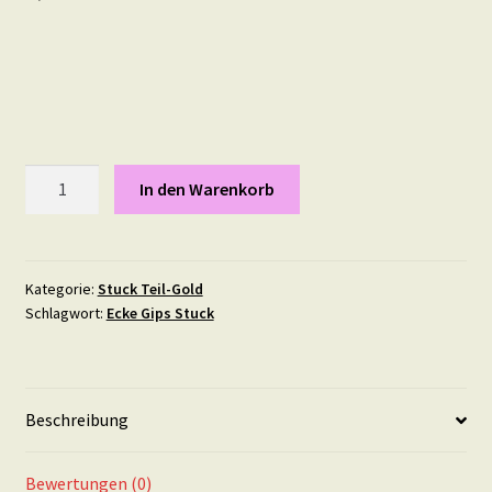
Opal,
In den Warenkorb
14
mal
7,5
cm
Kategorie:
Stuck Teil-Gold
Schlagwort:
Ecke Gips Stuck
in
Teil-
Gold
Menge
Beschreibung
Bewertungen (0)