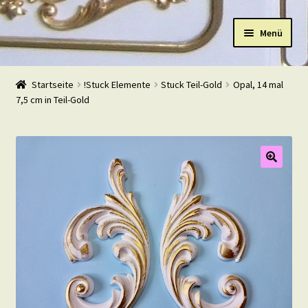
Zur
Zum
Menü
Navigation
Inhalt
springen
springen
Start
Startseite
!Stuck Elemente
Stuck Teil-Gold
Opal, 14 mal
7,5 cm in Teil-Gold
Shop
Warenkorb
Mein Konto
Kasse
Beispiele
Kontakt