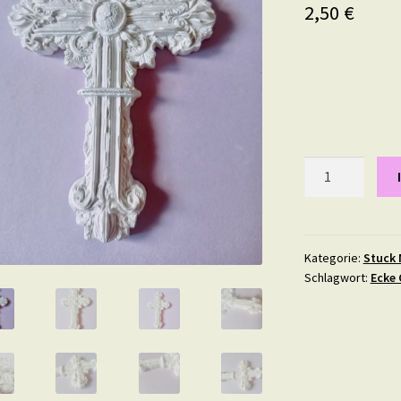
2,50
€
Kreuz
Stuck
Verzierung
Dekoration
Menge
Kategorie:
Stuck 
Schlagwort:
Ecke 