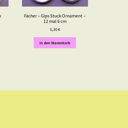
k
Fächer – Gips Stuck Ornament –
12 mal 6 cm
5,30
€
In den Warenkorb