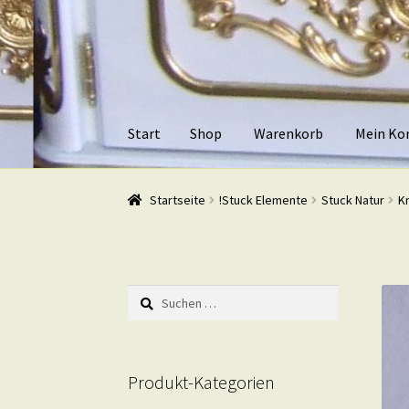
Zur
Zum
Navigation
Inhalt
springen
springen
Start
Shop
Warenkorb
Mein Ko
Start
Shop
Warenkorb
Mein Konto
Kasse
Beis
Startseite
!Stuck Elemente
Stuck Natur
K
Suchen
nach:
Produkt-Kategorien