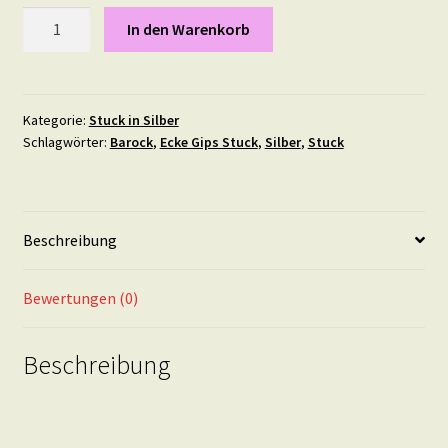
Stuck
In den Warenkorb
Element
"Flower
Corner"
7,5/8,2
Kategorie:
Stuck in Silber
Schlagwörter:
Barock
,
Ecke Gips Stuck
,
Silber
,
Stuck
mal
5
cm
in
Beschreibung
Silber
Menge
Bewertungen (0)
Beschreibung