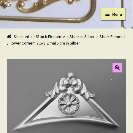
Zur
Zum
Menü
Navigation
Inhalt
springen
springen
Start
Startseite
!Stuck Elemente
Stuck in Silber
Stuck Element
„Flower Corner“ 7,5/8,2 mal 5 cm in Silber
Shop
Warenkorb
Mein Konto
Kasse
Beispiele
Kontakt