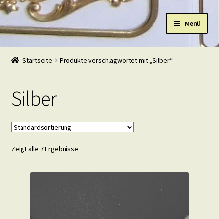
Zur
Zum
Menü
Navigation
Inhalt
springen
springen
Start
Startseite
Produkte verschlagwortet mit „Silber“
Shop
Silber
Warenkorb
Mein Konto
Zeigt alle 7 Ergebnisse
Kasse
Beispiele
Kontakt