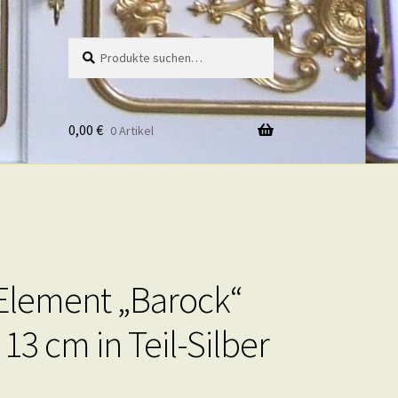
Suche
Suche
nach:
0,00
€
0 Artikel
Element „Barock“
13 cm in Teil-Silber