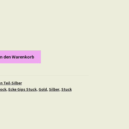
In den Warenkorb
n Teil-Silber
rock
,
Ecke Gips Stuck
,
Gold
,
Silber
,
Stuck