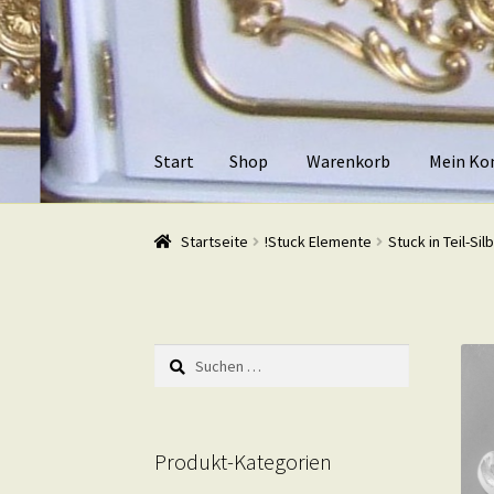
Zur
Zum
Navigation
Inhalt
springen
springen
Start
Shop
Warenkorb
Mein Ko
Start
Shop
Warenkorb
Mein Konto
Kasse
Beis
Startseite
!Stuck Elemente
Stuck in Teil-Sil
Suchen
nach:
Produkt-Kategorien