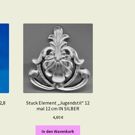
2,8
Stuck Element „Jugendstil“ 12
mal 12 cm IN SILBER
4,80
€
In den Warenkorb