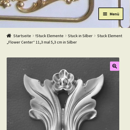
Zur
Zum
Menü
Navigation
Inhalt
springen
springen
Start
Startseite
!Stuck Elemente
Stuck in Silber
Stuck Element
„Flower Center“ 11,3 mal 5,3 cm in Silber
Shop
Warenkorb
Mein Konto
Kasse
Beispiele
Kontakt