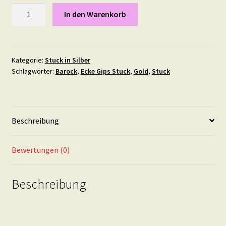
Stuck
In den Warenkorb
Element
"Flower
Center"
11,3
Kategorie:
Stuck in Silber
Schlagwörter:
Barock
,
Ecke Gips Stuck
,
Gold
,
Stuck
mal
5,3
cm
in
Beschreibung
Silber
Menge
Bewertungen (0)
Beschreibung