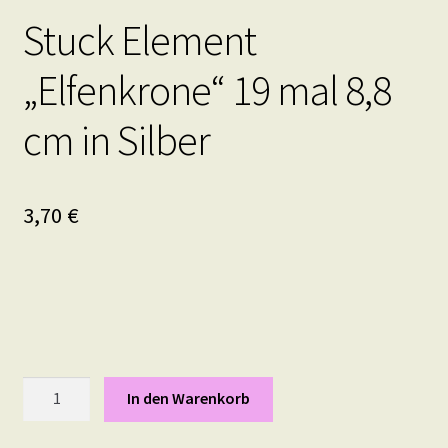
Stuck Element
„Elfenkrone“ 19 mal 8,8
cm in Silber
3,70
€
Stuck
In den Warenkorb
Element
"Elfenkrone"