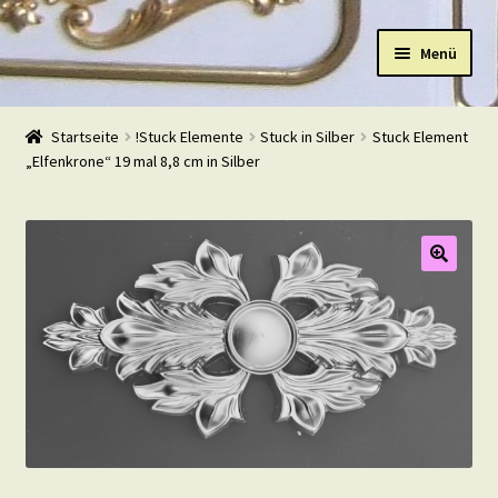
Zur
Zum
Menü
Navigation
Inhalt
springen
springen
Start
Startseite
!Stuck Elemente
Stuck in Silber
Stuck Element
„Elfenkrone“ 19 mal 8,8 cm in Silber
Shop
Warenkorb
Mein Konto
Kasse
Beispiele
Kontakt