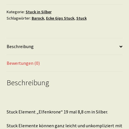
19
mal
Kategorie:
Stuck in Silber
Schlagwörter:
Barock
,
Ecke Gips Stuck
,
Stuck
8,8
cm
in
Silber
Beschreibung
Menge
Bewertungen (0)
Beschreibung
Stuck Element „Elfenkrone“ 19 mal 8,8 cm in Silber.
Stuck Elemente können ganz leicht und unkompliziert mit