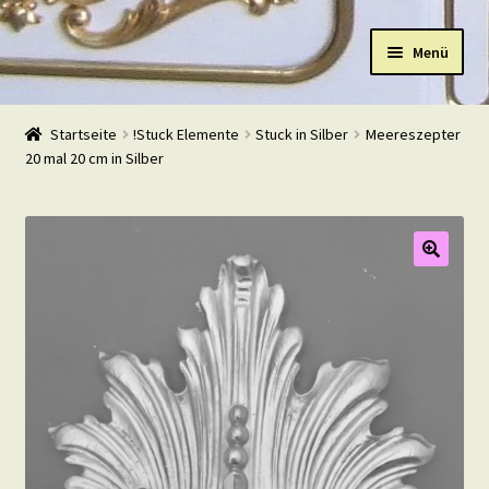
Zur
Zum
Menü
Navigation
Inhalt
springen
springen
Start
Startseite
!Stuck Elemente
Stuck in Silber
Meereszepter
20 mal 20 cm in Silber
Shop
Warenkorb
Mein Konto
Kasse
Beispiele
Kontakt