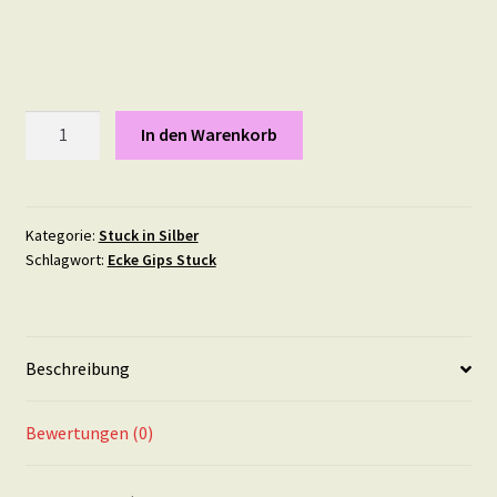
Meereszepter
In den Warenkorb
20
mal
20
cm
Kategorie:
Stuck in Silber
Schlagwort:
Ecke Gips Stuck
in
Silber
Menge
Beschreibung
Bewertungen (0)