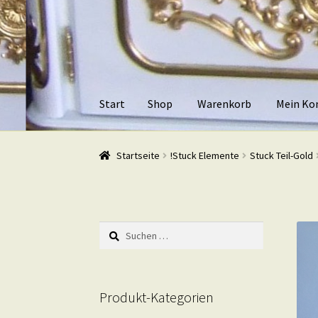
Zur
Zum
Navigation
Inhalt
springen
springen
Start
Shop
Warenkorb
Mein Ko
Start
Shop
Warenkorb
Mein Konto
Kasse
Beis
Startseite
!Stuck Elemente
Stuck Teil-Gold
Suchen
nach:
Produkt-Kategorien