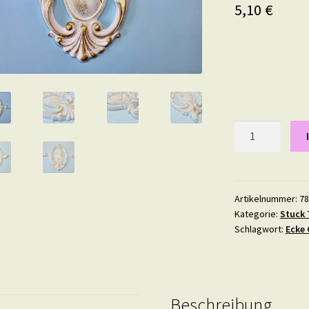
5,10
€
Schneewittche
13,4
mal
14,8
cm
Artikelnummer:
78
Kategorie:
Stuck 
in
Schlagwort:
Ecke 
Teil-
Gold
Menge
Beschreibung