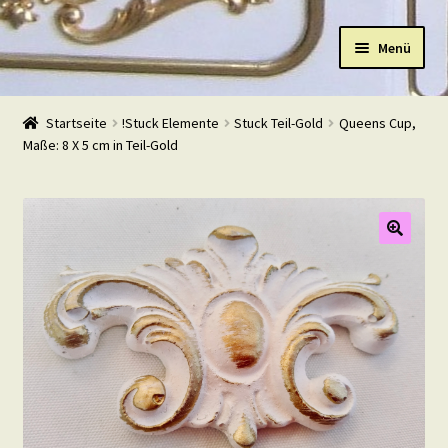
Zur
Zum
Menü
Navigation
Inhalt
springen
springen
Start
Startseite
!Stuck Elemente
Stuck Teil-Gold
Queens Cup,
Maße: 8 X 5 cm in Teil-Gold
Shop
Warenkorb
Mein Konto
Kasse
Beispiele
Kontakt