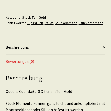
Maße:
8
X
Kategorie:
Stuck Teil-Gold
Schlagwörter:
Gipsstuck
,
Relief
,
Stuckelement
,
Stuckornament
5
cm
in
Teil-
Beschreibung
Gold
Menge
Bewertungen (0)
Beschreibung
Queens Cup, Maße: 8 X 5 cm in Teil-Gold
Stuck Elemente können ganz leicht und unkompliziert mit
Montagekleber oder Silikon befestigt werden.