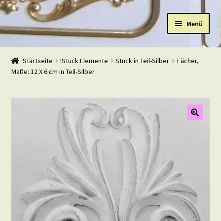
Zur
Zum
Menü
Navigation
Inhalt
springen
springen
Start
Startseite
!Stuck Elemente
Stuck in Teil-Silber
Fächer,
Maße: 12 X 6 cm in Teil-Silber
Shop
Warenkorb
Mein Konto
Kasse
Beispiele
Kontakt