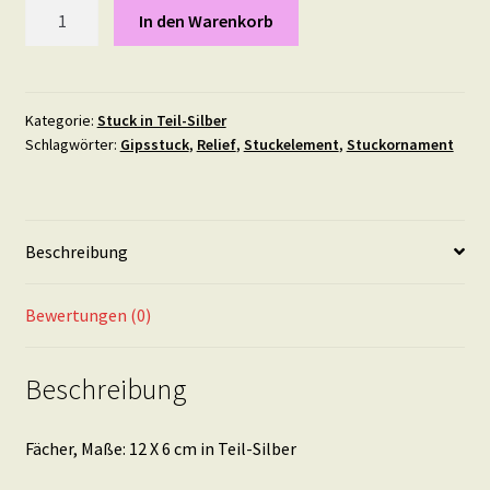
Fächer,
In den Warenkorb
Maße:
12
X
6
Kategorie:
Stuck in Teil-Silber
Schlagwörter:
Gipsstuck
,
Relief
,
Stuckelement
,
Stuckornament
cm
in
Teil-
Silber
Beschreibung
Menge
Bewertungen (0)
Beschreibung
Fächer, Maße: 12 X 6 cm in Teil-Silber