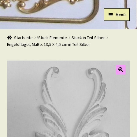
Zur
Zum
Menü
Navigation
Inhalt
springen
springen
Start
Startseite
!Stuck Elemente
Stuck in Teil-Silber
Engelsflügel, Maße: 13,5 X 4,5 cm in Teil-Silber
Shop
Warenkorb
Mein Konto
Kasse
Beispiele
Kontakt