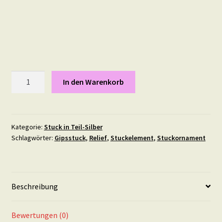
Engelsflügel,
In den Warenkorb
Maße:
13,5
X
4,5
Kategorie:
Stuck in Teil-Silber
Schlagwörter:
Gipsstuck
,
Relief
,
Stuckelement
,
Stuckornament
cm
in
Teil-
Silber
Beschreibung
Menge
Bewertungen (0)