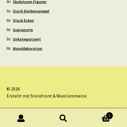
Skulpturen Figuren
Stuck Deckenspiegel
Stuck Ecken
Supraporte
Unkategorisiert
Wanddekoration
© 2026
Erstellt mit Storefront & WooCommerce
.
0
Suche
Suche