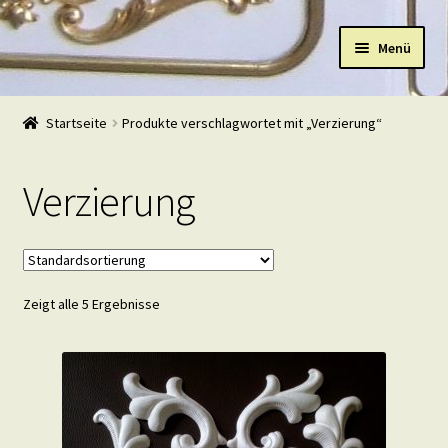
Zur
Zum
Menü
Navigation
Inhalt
springen
springen
Start
Startseite
Produkte verschlagwortet mit „Verzierung“
Shop
Verzierung
Warenkorb
Mein Konto
Zeigt alle 5 Ergebnisse
Kasse
Beispiele
Kontakt