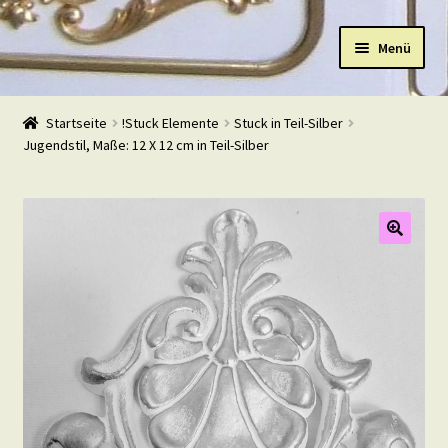
Zur
Zum
Menü
Navigation
Inhalt
springen
springen
Start
Startseite
!Stuck Elemente
Stuck in Teil-Silber
Jugendstil, Maße: 12 X 12 cm in Teil-Silber
Shop
Warenkorb
Mein Konto
Kasse
Beispiele
Kontakt