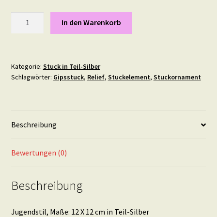
Jugendstil,
In den Warenkorb
Maße:
12
X
12
Kategorie:
Stuck in Teil-Silber
Schlagwörter:
Gipsstuck
,
Relief
,
Stuckelement
,
Stuckornament
cm
in
Teil-
Silber
Beschreibung
Menge
Bewertungen (0)
Beschreibung
Jugendstil, Maße: 12 X 12 cm in Teil-Silber