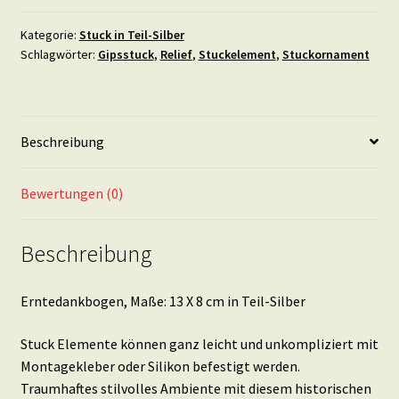
X
8
Kategorie:
Stuck in Teil-Silber
Schlagwörter:
Gipsstuck
,
Relief
,
Stuckelement
,
Stuckornament
cm
in
Teil-
Silber
Beschreibung
Menge
Bewertungen (0)
Beschreibung
Erntedankbogen, Maße: 13 X 8 cm in Teil-Silber
Stuck Elemente können ganz leicht und unkompliziert mit
Montagekleber oder Silikon befestigt werden.
Traumhaftes stilvolles Ambiente mit diesem historischen