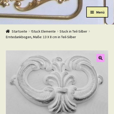
Zur
Zum
Menü
Navigation
Inhalt
springen
springen
Start
Startseite
!Stuck Elemente
Stuck in Teil-Silber
Erntedankbogen, Maße: 13 X 8 cm in Teil-Silber
Shop
Warenkorb
Mein Konto
Kasse
Beispiele
Kontakt